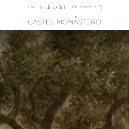
it
Gift Voucher
Leaders Club