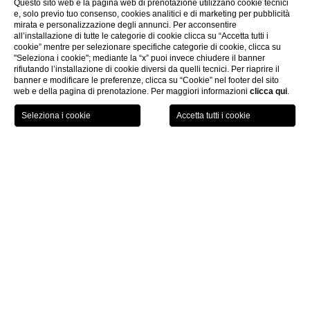
Questo sito web e la pagina web di prenotazione utilizzano cookie tecnici
e, solo previo tuo consenso, cookies analitici e di marketing per pubblicità
mirata e personalizzazione degli annunci. Per acconsentire
all’installazione di tutte le categorie di cookie clicca su “Accetta tutti i
cookie” mentre per selezionare specifiche categorie di cookie, clicca su
"Seleziona i cookie"; mediante la “x” puoi invece chiudere il banner
rifiutando l’installazione di cookie diversi da quelli tecnici. Per riaprire il
banner e modificare le preferenze, clicca su “Cookie” nel footer del sito
web e della pagina di prenotazione. Per maggiori informazioni
clicca qui
.
LOCATION
OFFERTE
CHIAMA
MENU
PRENOTA
Home page
Spa Monasterii
CHIUDI
Spa Monasterii
Ritrovare l'armonia del corpo e dello spirito
All'interno del resort, Spa Monasterii si estende su una superficie
di 1.500 mq ed è un vero e proprio tempio del benessere. Qui gli
ospiti possono rigenerarsi con un'ampia gamma di trattamenti, tra
cui terapie dimagranti, detox e anti-età, massaggi professionali e