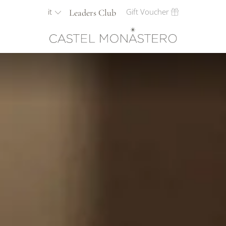
it
Gift Voucher
Leaders Club